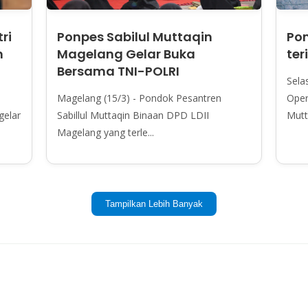
ri
Ponpes Sabilul Muttaqin
Pon
n
Magelang Gelar Buka
ter
Bersama TNI-POLRI
Sela
Magelang (15/3) - Pondok Pesantren
Oper
gelar
Sabillul Muttaqin Binaan DPD LDII
Mutt
Magelang yang terle...
Tampilkan Lebih Banyak