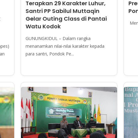
Terapkan 29 Karakter Luhur,
Pre
Santri PP Sabilul Muttaqin
Pon
k
Gelar Outing Class di Pantai
Memu
a
Watu Kodok
GUNUNGKIDUL – Dalam rangka
pes)
menanamkan nilai-nilai karakter kepada
kan
para santri, Pondok Pe...